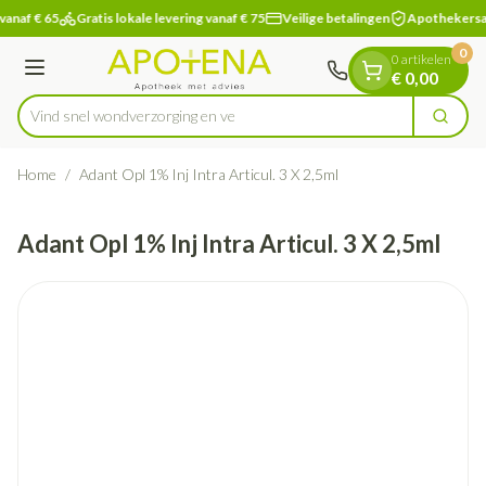
Dia 1 van 1
Ga naar de inhoud
vanaf € 65
Gratis lokale levering vanaf € 75
Veilige betalingen
Apothekersa
0
0 artikelen
Menu
€ 0,00
Vind snel wondverzorgi
Zoek
Product, merk, categorie...
Home
/
Adant Opl 1% Inj Intra Articul. 3 X 2,5ml
Adant Opl 1% Inj Intra Articul. 3 X 2,5ml