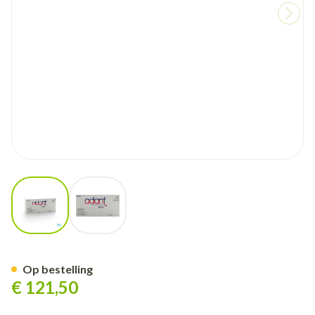
View larger image
View larger image
Adant Opl 1% Inj Intra Articul.
Op bestelling
€ 121,50