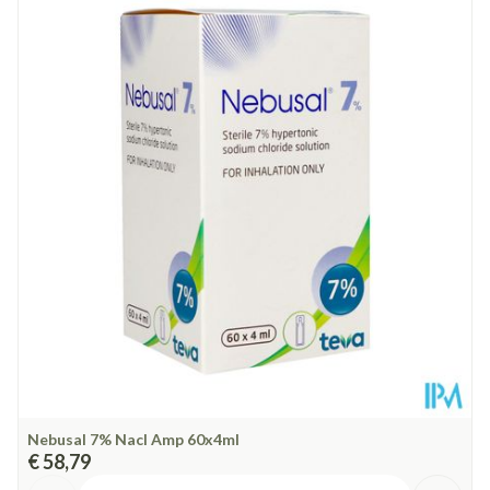
Lengte
184 mm
Diepte
81 mm
Behoud
Kamertemperatuur (15°C - 25°C)
Nebusal 7% Nacl Amp 60x4ml
€ 58,79
Aantal