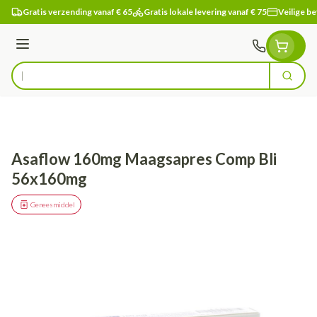
Ga naar de inhoud
Gratis verzending vanaf € 65
Gratis lokale levering vanaf € 75
Veilige be
Menu
Zoek
Product, merk, categorie...
Asaflow 160mg Maagsapres Comp Bli
56x160mg
Geneesmiddel