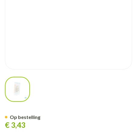
View larger image
Biotrol Urinocol Z/afvl Meisj
Op bestelling
€ 3,43