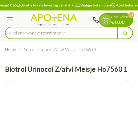
Dia 1 van 1
Ga naar de inhoud
vanaf € 65
Gratis lokale levering vanaf € 75
Veilige betalingen
Apothekersa
0
0 artikelen
Menu
€ 0,00
Vind snel wondverzorg
Zoek
Product, merk, categorie...
Home
/
Biotrol Urinocol Z/afvl Meisje Ho7560 1
Biotrol Urinocol Z/afvl Meisje Ho7560 1