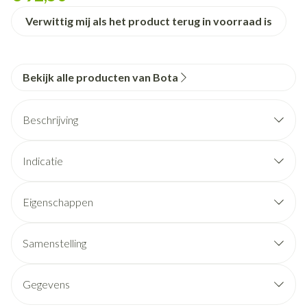
Verwittig mij als het product terug in voorraad is
Bekijk alle producten van Bota
Beschrijving
Indicatie
Eigenschappen
Stevig elastisch (3D) breiwerk met 4 volle lumbale
baleinen in de rug en 2 zijdelingse baleinen
Samenstelling
Betere pasvorm en optimaal draagcomfort door
breistructuur
Gegevens