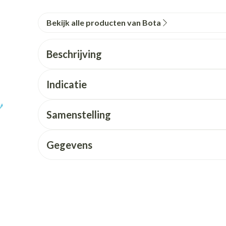
+ categorie
Bekijk alle producten van Bota
Wondzorg
Ogen
EHBO
Neus
ie
Homeopathie
Neus
Ogen
eskunde categorie
desinfecteren
Vilt
Ooginfecties
Podologie
Tabletten
Beschrijving
Spray
Oogspoeling
Handschoenen
Anti allergische en anti
Cold - Hot th
Neussprays 
n EHBO categorie
denborstels
inflammatoire middelen
Oogdruppel
warm/koud
Indicatie
antiviraal
Wondhelend
os
Ontzwellende middelen
Creme - gel
Verbanddoz
elen categorie
Brandwonden
Samenstelling
Glaucoom
Droge ogen
Medische hu
Toon meer
Toon meer
Toon meer
Gegevens
en
e en
Nagels
Diabetes
Hart- en bloedvaten
Zonnebesc
Stoma
Bloedverdun
stolling
elt en kloven
Nagellak
Bloedglucosemeter
Aftersun
Stomazakjes
en
pray
Kalk- en schimmelnagels
Teststrips en naalden
Lippen
Stomaplaatj
ires