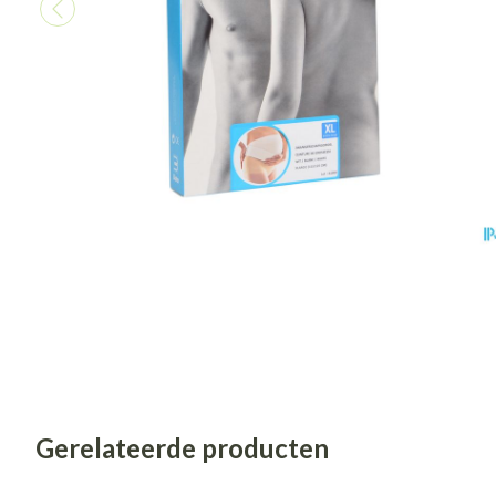
Vitaliteit 50+
Toon submenu voor Vitaliteit 50
Thuiszorg
Huid
Plantaardige ol
Natuur geneeskunde
Mond
Toon submenu voor Natuur gene
Batterijen
Ontsmetten en 
Droge mond
Thuiszorg en EHBO
Toebehoren
Schimmels
Toon submenu voor Thuiszorg e
Elektrische tan
Steriel materiaal
Koortsblaasjes - 
Geneesmiddelen
Interdentaal - fl
Toon submenu voor Geneesmidd
Jeuk
Kunstgebit
Toon meer
Voeten en ben
Aerosoltherapi
Zware benen
zuurstof
Droge voeten, e
Tabletten
Gerelateerde producten
Aerosol toestell
Blaren
Creme, gel en s
Aerosol accesso