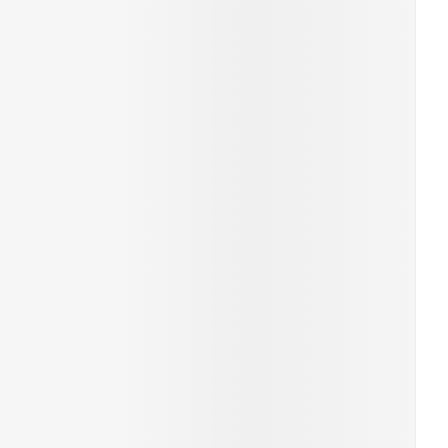
rende
Parfums en
geurproducten
CBD