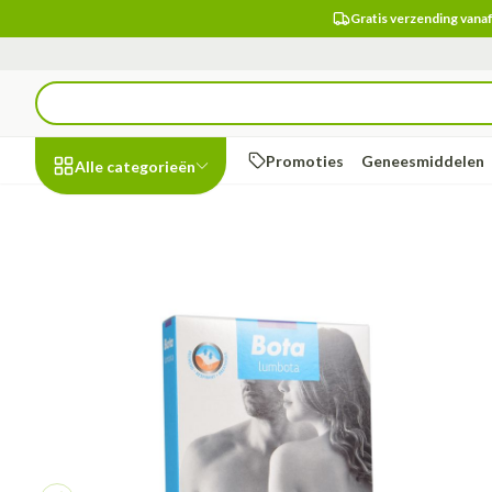
Ga naar de inhoud
Gratis verzending vanaf
Product, merk, categorie...
Promoties
Geneesmiddelen
Alle categorieën
Promoties
Schoonheid,
Haar en Hoofd
Afslanken
Zwangerschap
Geheugen
Aromatherapi
Lenzen en brill
Maag darm ste
Bota Lumbota Zwangerschaps
verzorging en hygiëne
Toon submenu voor Schoonheid, 
Kammen - ontw
Maaltijdvervang
Zwangerschapsli
Verstuiver
Lensproducten
Maagzuur
Dieet, voeding en
Seksualiteit
Beschadigd haar
Eetlustremmer
Borstvoeding
Essentiële oliën
Brillen
Lever, galblaas 
vitamines
hoofdirritatie
Toon submenu voor Dieet, voedin
Platte buik
Lichaamsverzorg
Complex - combi
Braken
Styling - spray & 
Vetverbranders
Vitamines en s
Laxeermiddelen
Zwangerschap en
Zware benen
kinderen
Verzorging
Toon submenu voor Zwangerscha
Toon meer
Toon meer
Toon meer
Oligo-element
Toon meer