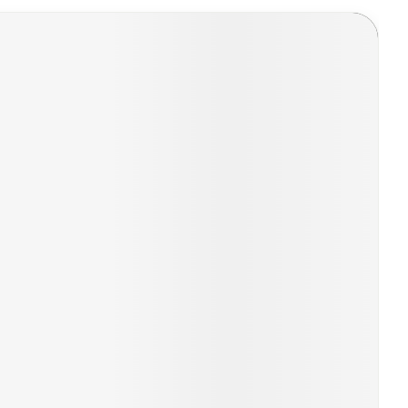
ouselnavigatie gaan met de links overslaan.
Bed
g zon
Doorliggen - decubitis
ie
Urinewegen
Toon meer
id, spanning
Stoppen met roken
 en intieme
n Orthopedie
Gezichtsreiniging -
Instrumenten
sche
ontschminken
 anticonceptie
Reinigingsmelk, - crème, -olie
Anti tumor middelen
en gel
n
Tonic - lotion
orging
Anesthesie
Micellair water
t
Specifiek voor de ogen
ie
Diverse geneesmiddelen
Toon meer