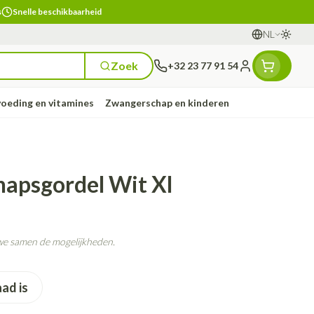
s
Snelle beschikbaarheid
NL
Oversc
Talen
Zoek
+32 23 77 91 54
Klant menu
voeding en vitamines
Zwangerschap en kinderen
n
ts
Handen
Voedingstherapie &
Zicht
Gemmotherapie
Incontinentie
Mineralen, vitaminen en
apsgordel Wit Xl
ten
welzijn
tonica
ren
Handverzorging
Onderleggers
Ogen
Mineralen
gewrichten
Steunkousen
n
pslingerie
Handhygiëne
Luierbroekje
n - detox
Neus
Vitaminen
 we samen de mogelijkheden.
n hygiëne
Manicure & pedicure
Inlegverband
Keel
n supplementen
Incontinentieslips
aad is
Botten, spieren en
Toon meer
gewrichten
armtetherapie
Fytotherapie