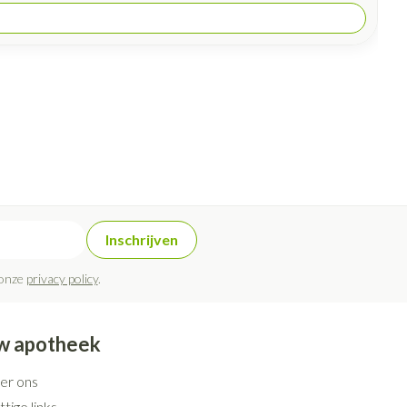
Inschrijven
 onze
privacy policy
.
w apotheek
er ons
tige links