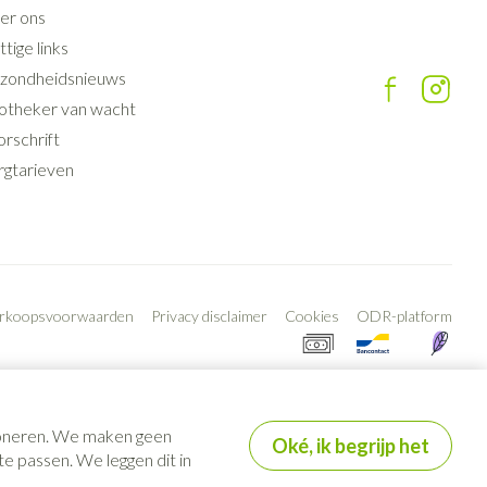
er ons
tige links
zondheidsnieuws
otheker van wacht
rschrift
rgtarieven
erkoopsvoorwaarden
Privacy disclaimer
Cookies
ODR-platform
tioneren. We maken geen
Oké, ik begrijp het
e passen. We leggen dit in