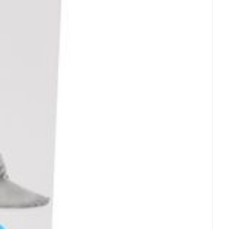
rende
Parfums en
geurproducten
CBD