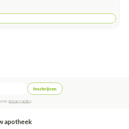
Inschrijven
 onze
privacy policy
.
w apotheek