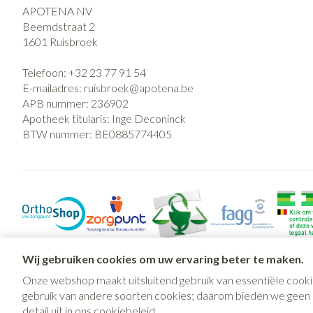
APOTENA NV
Beemdstraat 2
1601
Ruisbroek
Telefoon:
+32 23 77 91 54
E-mailadres:
ruisbroek@
apotena.be
APB nummer:
236902
Apotheek titularis:
Inge Deconinck
BTW nummer:
BE0885774405
Wij gebruiken cookies om uw ervaring beter te maken.
Onze webshop maakt uitsluitend gebruik van essentiële cooki
gebruik van andere soorten cookies; daarom bieden we geen mo
detail uit in ons
cookiebeleid