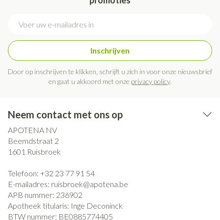
promoties
E-mail adres
Inschrijven
Door op inschrijven te klikken, schrijft u zich in voor onze nieuwsbrief
en gaat u akkoord met onze
privacy policy
.
Neem contact met ons op
APOTENA NV
Beemdstraat 2
1601
Ruisbroek
Telefoon:
+32 23 77 91 54
E-mailadres:
ruisbroek@
apotena.be
APB nummer:
236902
Apotheek titularis:
Inge Deconinck
BTW nummer:
BE0885774405