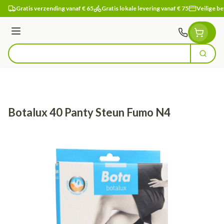
Ga naar de inhoud
Gratis verzending vanaf € 65
Gratis lokale levering vanaf € 75
Veilige be
Menu
Zoek
Product, merk, categorie...
Botalux 40 Panty Steun Fumo N4