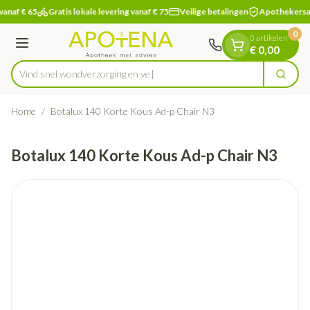
Dia 1 van 1
Ga naar de inhoud
vanaf € 65
Gratis lokale levering vanaf € 75
Veilige betalingen
Apothekersa
0
0 artikelen
Menu
€ 0,00
Vind snel wondverzorg
Zoek
Product, merk, categorie...
Home
/
Botalux 140 Korte Kous Ad-p Chair N3
Botalux 140 Korte Kous Ad-p Chair N3