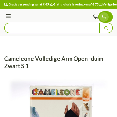
Ga naar de inhoud
Gratis verzending vanaf € 65
Gratis lokale levering vanaf € 75
Veilige be
Menu
Zoek
Product, merk, categorie...
Cameleone Volledige Arm Open -duim
Zwart S 1