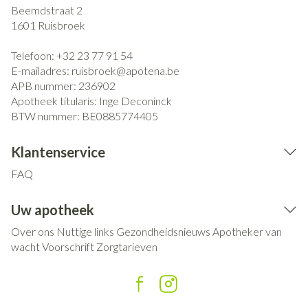
Beemdstraat 2
1601
Ruisbroek
Telefoon:
+32 23 77 91 54
E-mailadres:
ruisbroek@
apotena.be
APB nummer:
236902
Apotheek titularis:
Inge Deconinck
BTW nummer:
BE0885774405
Klantenservice
FAQ
Uw apotheek
Over ons
Nuttige links
Gezondheidsnieuws
Apotheker van
wacht
Voorschrift
Zorgtarieven