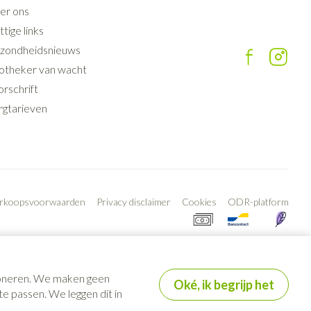
er ons
tige links
zondheidsnieuws
otheker van wacht
rschrift
rgtarieven
erkoopsvoorwaarden
Privacy disclaimer
Cookies
ODR-platform
tioneren. We maken geen
Oké, ik begrijp het
e passen. We leggen dit in