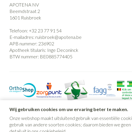
APOTENA NV
Beemdstraat 2
1601
Ruisbroek
Telefoon:
+32 23 77 91 54
E-mailadres:
ruisbroek@
apotena.be
APB nummer:
236902
Apotheek titularis:
Inge Deconinck
BTW nummer:
BE0885774405
Wij gebruiken cookies om uw ervaring beter te maken.
Onze webshop maakt uitsluitend gebruik van essentiële cooki
gebruik van andere soorten cookies; daarom bieden we geen mo
detail uit in ons
cookiebeleid