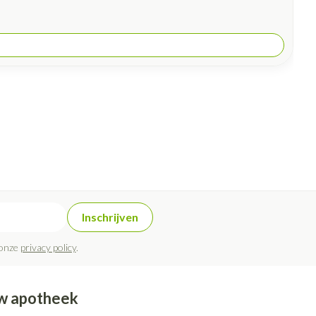
Inschrijven
 onze
privacy policy
.
w apotheek