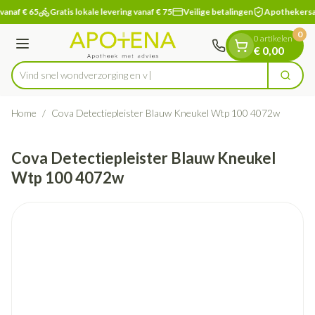
Dia 1 van 1
Ga naar de inhoud
vanaf € 65
Gratis lokale levering vanaf € 75
Veilige betalingen
Apothekersa
0
0 artikelen
Menu
€ 0,00
Vind snel wondverzorg
Zoek
Product, merk, categorie...
Home
/
Cova Detectiepleister Blauw Kneukel Wtp 100 4072w
Cova Detectiepleister Blauw Kneukel
Wtp 100 4072w