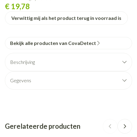
€ 19,78
Verwittig mij als het product terug in voorraad is
Bekijk alle producten van CovaDetect
Beschrijving
Gegevens
CNK
1755453
Organisaties
Covarmed
Gerelateerde producten
Merken
CovaDetect