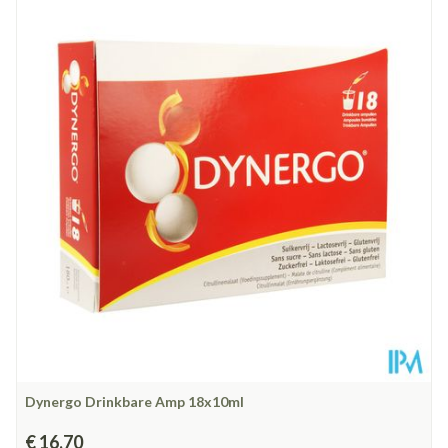
Lengte
162 mm
Diepte
43 mm
Glutenvrij, Lactosevrij,
Dieetbeperkingen
Suikervrij
Kamertemperatuur (15°C -
Behoud
25°C)
Dynergo Drinkbare Amp 18x10ml
€ 16,70