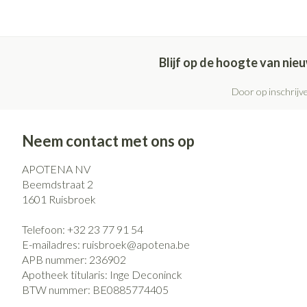
Blijf op de hoogte van ni
Door op inschrijve
Neem contact met ons op
APOTENA NV
Beemdstraat 2
1601
Ruisbroek
Telefoon:
+32 23 77 91 54
E-mailadres:
ruisbroek@
apotena.be
APB nummer:
236902
Apotheek titularis:
Inge Deconinck
BTW nummer:
BE0885774405