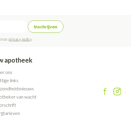
Inschrijven
 onze
privacy policy
.
w apotheek
er ons
tige links
zondheidsnieuws
otheker van wacht
rschrift
rgtarieven