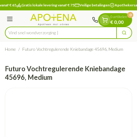
Dia 1 van 1
Ga naar de inhoud
vanaf € 65
Gratis lokale levering vanaf € 75
Veilige betalingen
Apothekersa
0
0 artikelen
Menu
€ 0,00
Vind snel wondver
Zoek
Product, merk, categorie...
Home
/
Futuro Vochtregulerende Kniebandage 45696, Medium
Futuro Vochtregulerende Kniebandage
45696, Medium