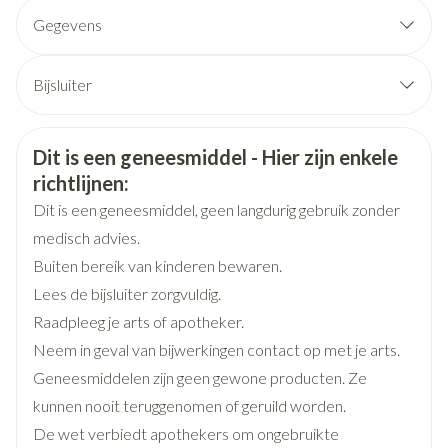
Gegevens
CNK
0247429
Bijsluiter
Organisaties
Nederlands
Fresenius Kabi
Duits
Frans
Veiligheidsinformatie
Dit is een geneesmiddel - Hier zijn enkele
Merken
Fresenius Kabi
richtlijnen:
Dit is een geneesmiddel, geen langdurig gebruik zonder
Breedte
131 mm
medisch advies.
Buiten bereik van kinderen bewaren.
Lengte
269 mm
Lees de bijsluiter zorgvuldig.
Raadpleeg je arts of apotheker.
Diepte
45 mm
Neem in geval van bijwerkingen contact op met je arts.
Geneesmiddelen zijn geen gewone producten. Ze
Behoud
Kamertemperatuur (15°C - 25°C)
kunnen nooit teruggenomen of geruild worden.
De wet verbiedt apothekers om ongebruikte