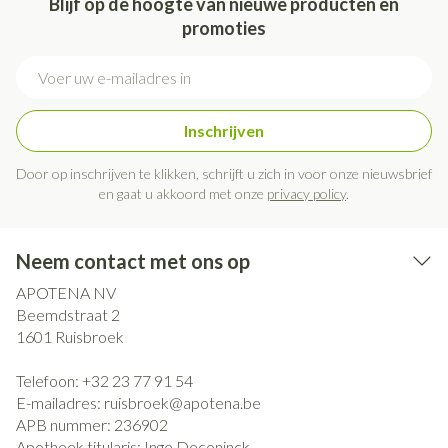
Blijf op de hoogte van nieuwe producten en
promoties
E-mail adres
Inschrijven
Door op inschrijven te klikken, schrijft u zich in voor onze nieuwsbrief
en gaat u akkoord met onze
privacy policy
.
Neem contact met ons op
APOTENA NV
Beemdstraat 2
1601
Ruisbroek
Telefoon:
+32 23 77 91 54
E-mailadres:
ruisbroek@
apotena.be
APB nummer:
236902
Apotheek titularis:
Inge Deconinck