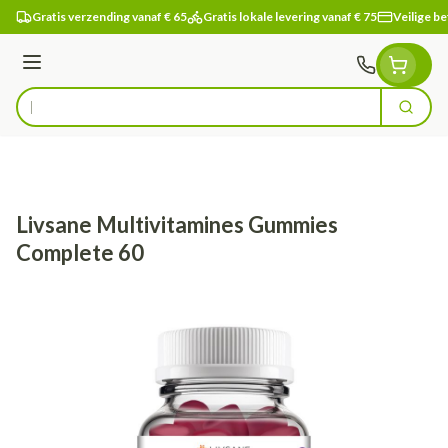
Ga naar de inhoud
Gratis verzending vanaf € 65
Gratis lokale levering vanaf € 75
Veilige be
Menu
Zoek
Product, merk, categorie...
Livsane Multivitamines Gummies
Complete 60