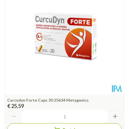
Diepte
73 mm
Hoeveelheid
180 + 20 caps
Verpakking
Dieetbeperkingen
Vegan
Kamertemperatuur (15°C -
Behoud
25°C)
Curcudyn Forte Caps 30 25634 Metagenics
€ 25,59
Aantal