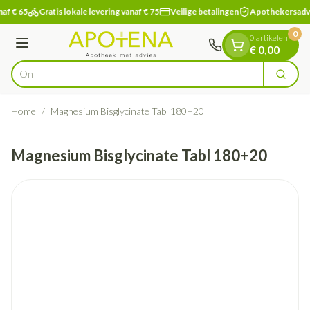
Dia 1 van 1
Ga naar de inhoud
af € 65
Gratis lokale levering vanaf € 75
Veilige betalingen
Apothekersadv
0
0 artikelen
Menu
€ 0,00
Ontdek
Zoek
Product, merk, categorie...
Home
/
Magnesium Bisglycinate Tabl 180+20
Magnesium Bisglycinate Tabl 180+20