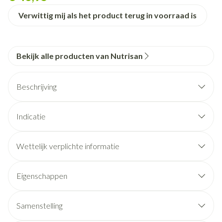
Verwittig mij als het product terug in voorraad is
Bekijk alle producten van Nutrisan
Beschrijving
Indicatie
is goed voor een normale spierfunctie;
Wettelijk verplichte informatie
draagt bij tot een normale functie van het zenuwstelsel;
ondersteunt een normaal energiemetabolisme en helpt
Eigenschappen
bij de vermindering van vermoeidheid;
draagt bij tot het behoud van normale botten en tanden;
Samenstelling
ondersteunt een normale psychologische functie;