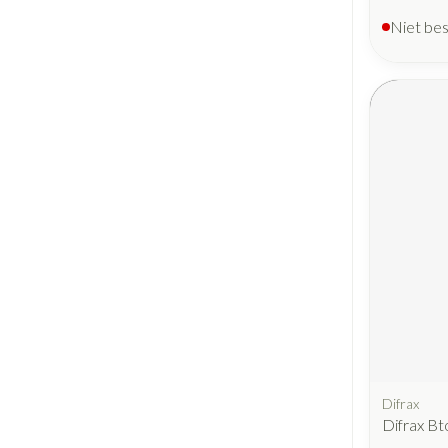
Niet be
Difrax
Difrax Bt