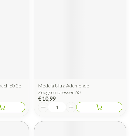
rende
Parfums en
geurproducten
nach.60 2e
Medela Ultra Ademende
CBD
Zoogkompressen 60
€ 10,99
Aantal