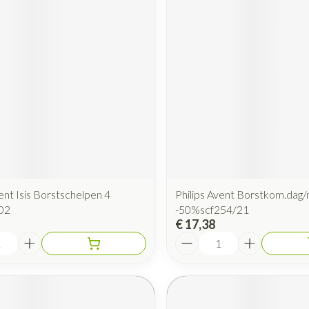
Mondmaskers
rging
Supplementen
Insectenwe
middelen
ssen
 geïrriteerde
vent Isis Borstschelpen 4
Philips Avent Borstkom.dag/
Zelfbruiner
Scheren
02
-50%scf254/21
€ 17,38
Aantal