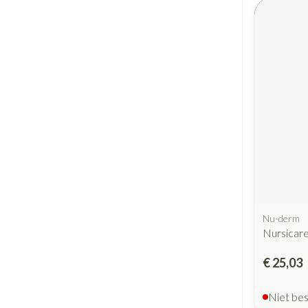
Nu-derm
Nursicare
€ 25,03
Niet be