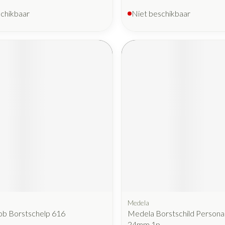
schikbaar
Niet beschikbaar
Medela
ob Borstschelp 616
Medela Borstschild Personal
24mm 1p