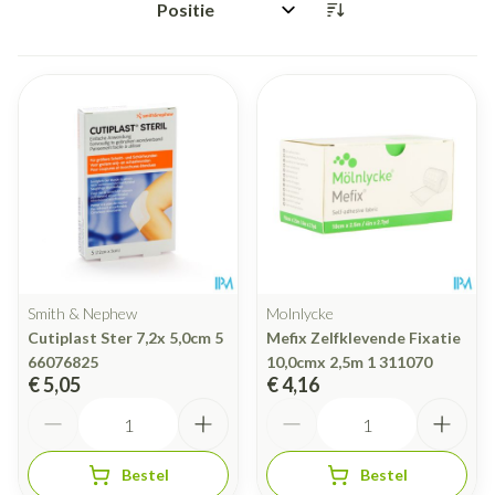
Sorteer op:
Smith & Nephew
Molnlycke
Cutiplast Ster 7,2x 5,0cm 5
Mefix Zelfklevende Fixatie
66076825
10,0cmx 2,5m 1 311070
€ 5,05
€ 4,16
Aantal
Aantal
Bestel
Bestel