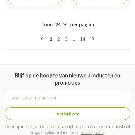
Toon
per pagina
Pagina's
U lees momenteel pagina
Pagina
Pagina
Pagina
1
2
3
...
14
Blijf op de hoogte van nieuwe producten en
promoties
E-mail adres
Inschrijven
Door op inschrijven te klikken, schrijft u zich in voor onze nieuwsbrief
en gaat u akkoord met onze
privacy policy
.