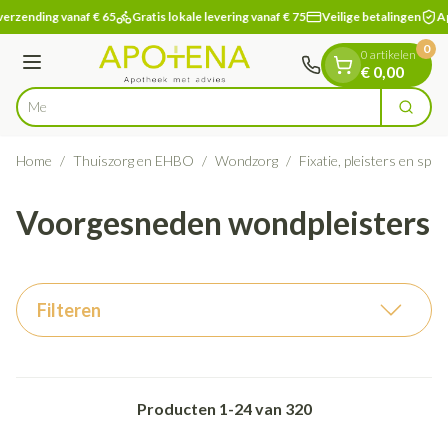
Dia 1 van 1
Ga naar de inhoud
erzending vanaf € 65
Gratis lokale levering vanaf € 75
Veilige betalingen
Ap
0
0 artikelen
Menu
€ 0,00
Vi
Zoek
Product, merk, categorie...
Home
/
Thuiszorg en EHBO
/
Wondzorg
/
Fixatie, pleisters en spra
Voorgesneden wondpleisters
Filteren
Producten
1
-
24
van
320