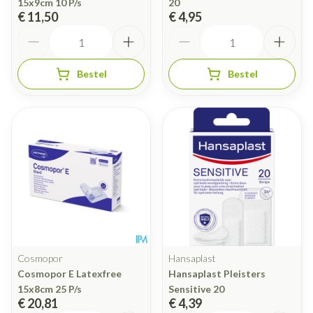
15x9cm 10 P/s
20
€ 11,50
€ 4,95
Aantal
Aantal
Bestel
Bestel
Cosmopor
Hansaplast
Cosmopor E Latexfree
Hansaplast Pleisters
15x8cm 25 P/s
Sensitive 20
€ 20,81
€ 4,39