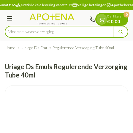
Dia 1 van 1
Ga naar de inhoud
vanaf € 65
Gratis lokale levering vanaf € 75
Veilige betalingen
Apothekersa
0
0 artikelen
Menu
€ 0,00
Vind snel wondve
Zoek
Product, merk, categorie...
Home
/
Uriage Ds Emuls Regulerende Verzorging Tube 40ml
Uriage Ds Emuls Regulerende Verzorging
Tube 40ml