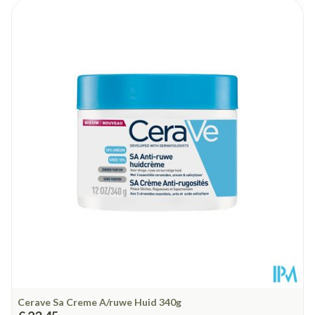
Lengte
128 mm
Diepte
43 mm
Hoeveelheid
40
Verpakking
Behoud
Kamertemperatuur (15°C - 25°C)
Cerave Sa Creme A/ruwe Huid 340g