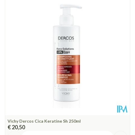
Lengte
52 mm
Diepte
183 mm
Hoeveelheid
250
Verpakking
Behoud
Kamertemperatuur (15°C - 25°C)
Vichy Dercos Cica Keratine Sh 250ml
€ 20,50
Aantal