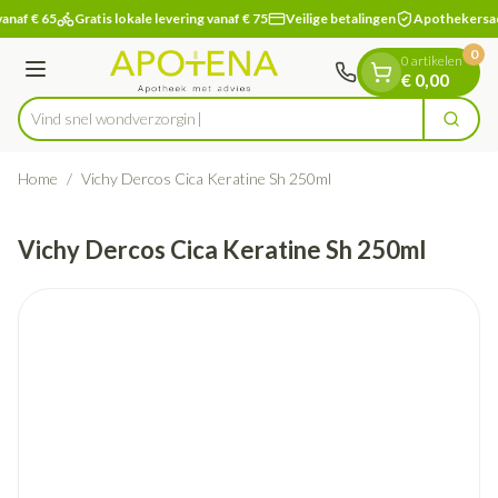
Dia 1 van 1
Ga naar de inhoud
anaf € 65
Gratis lokale levering vanaf € 75
Veilige betalingen
Apothekersad
0
0 artikelen
Menu
€ 0,00
Vind snel wondv
Zoek
Product, merk, categorie...
Home
/
Vichy Dercos Cica Keratine Sh 250ml
Vichy Dercos Cica Keratine Sh 250ml