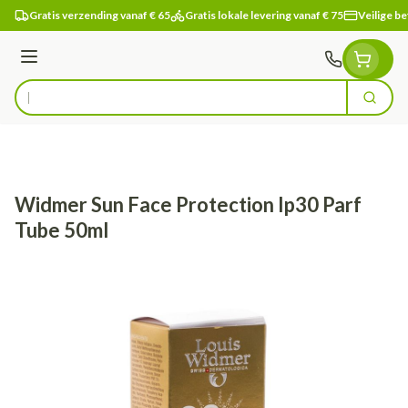
Ga naar de inhoud
Gratis verzending vanaf € 65
Gratis lokale levering vanaf € 75
Veilige be
Menu
Zoek
Product, merk, categorie...
Widmer Sun Face Protection Ip30 Parf
Tube 50ml