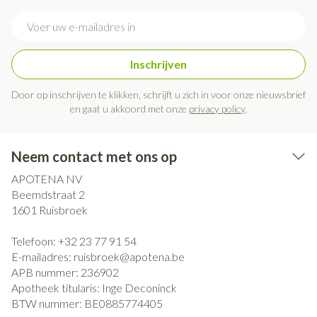
E-mail adres
Inschrijven
Door op inschrijven te klikken, schrijft u zich in voor onze nieuwsbrief
en gaat u akkoord met onze
privacy policy
.
Neem contact met ons op
APOTENA NV
Beemdstraat 2
1601
Ruisbroek
Telefoon:
+32 23 77 91 54
E-mailadres:
ruisbroek@
apotena.be
APB nummer:
236902
Apotheek titularis:
Inge Deconinck
BTW nummer:
BE0885774405