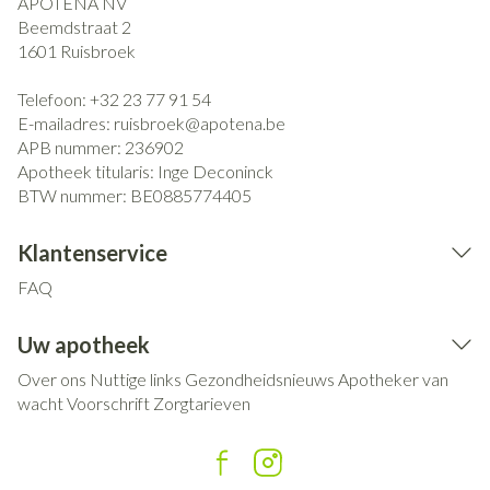
APOTENA NV
Beemdstraat 2
1601
Ruisbroek
Telefoon:
+32 23 77 91 54
E-mailadres:
ruisbroek@
apotena.be
APB nummer:
236902
Apotheek titularis:
Inge Deconinck
BTW nummer:
BE0885774405
Klantenservice
FAQ
Uw apotheek
Over ons
Nuttige links
Gezondheidsnieuws
Apotheker van
wacht
Voorschrift
Zorgtarieven