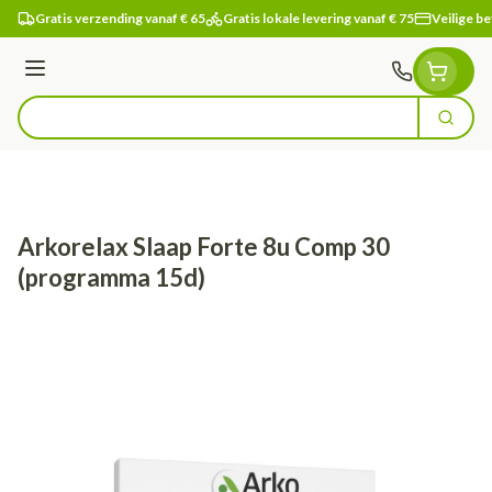
Ga naar de inhoud
Gratis verzending vanaf € 65
Gratis lokale levering vanaf € 75
Veilige be
Menu
Zoek
Product, merk, categorie...
Arkorelax Slaap Forte 8u Comp 30
(programma 15d)