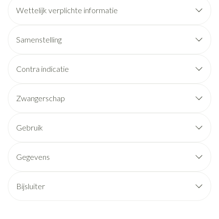
Wettelijk verplichte informatie
Een ontspannend effect vόόr het slapengaan/ het sneller
in slaap vallen*
Samenstelling
Minder nachtelijk ontwaken*
INGREDIËNTEN (per capsule)
Minder vroeg wakker worden*
Contra indicatie
Zwangerschap
Gebruik
Dit product veroorzaakt geen verslaving, gewenning of
slaperigheid bij het ontwaken.
Gegevens
CNK
3557683
Bijsluiter
Nederlands
DHL PHARMA LOGISTICS T.A.V.
Frans
Organisaties
FSC, Therabel Pharma