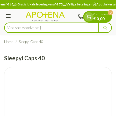
Dia 1 van 1
Ga naar de inhoud
anaf € 65
Gratis lokale levering vanaf € 75
Veilige betalingen
Apothekersad
0
0 artikelen
Menu
€ 0,00
Vind snel
Zoek
Product, merk, categorie...
Home
/
Sleepyl Caps 40
Sleepyl Caps 40