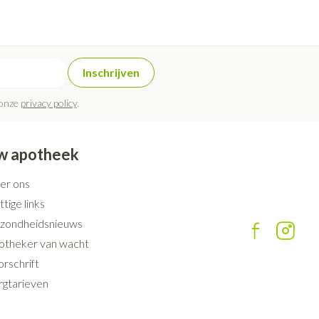
Inschrijven
 onze
privacy policy
.
w apotheek
er ons
tige links
zondheidsnieuws
otheker van wacht
rschrift
rgtarieven