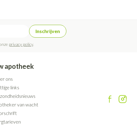
Inschrijven
 onze
privacy policy
.
w apotheek
er ons
tige links
zondheidsnieuws
otheker van wacht
rschrift
rgtarieven