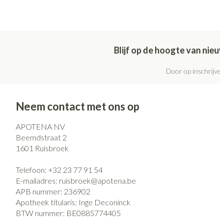
Blijf op de hoogte van ni
Door op inschrijve
Neem contact met ons op
APOTENA NV
Beemdstraat 2
1601
Ruisbroek
Telefoon:
+32 23 77 91 54
E-mailadres:
ruisbroek@
apotena.be
APB nummer:
236902
Apotheek titularis:
Inge Deconinck
BTW nummer:
BE0885774405