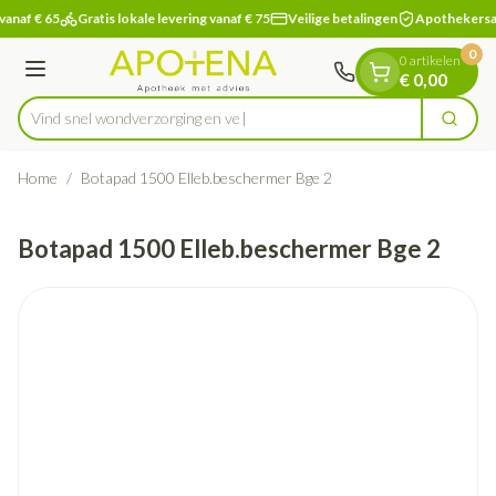
Dia 1 van 1
Ga naar de inhoud
vanaf € 65
Gratis lokale levering vanaf € 75
Veilige betalingen
Apothekersa
0
0 artikelen
Menu
€ 0,00
Vind snel wondverzorgi
Zoek
Product, merk, categorie...
Home
/
Botapad 1500 Elleb.beschermer Bge 2
Botapad 1500 Elleb.beschermer Bge 2