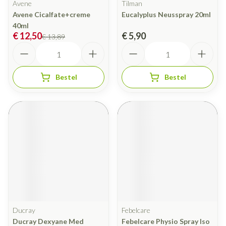
Avene
Tilman
Avene Cicalfate+creme
Eucalyplus Neusspray 20ml
40ml
€ 12,50
€ 5,90
€ 13,89
Aantal
Aantal
Bestel
Bestel
Ducray
Febelcare
Ducray Dexyane Med
Febelcare Physio Spray Iso