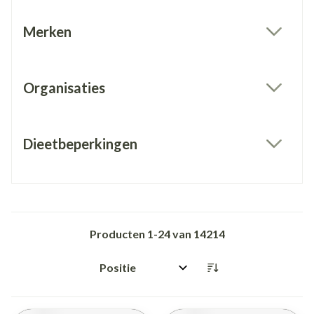
Merken
filter
Organisaties
filter
Dieetbeperkingen
filter
Producten
1
-
24
van
14214
Sorteer op: