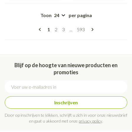
Toon
per pagina
Pagina's
U lees momenteel pagina
Pagina
Pagina
Pagina
1
2
3
...
593
Blijf op de hoogte van nieuwe producten en
promoties
E-mail adres
Inschrijven
Door op inschrijven te klikken, schrijft u zich in voor onze nieuwsbrief
en gaat u akkoord met onze
privacy policy
.