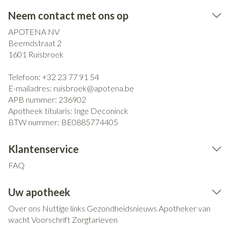
Neem contact met ons op
APOTENA NV
Beemdstraat 2
1601
Ruisbroek
Telefoon:
+32 23 77 91 54
E-mailadres:
ruisbroek@
apotena.be
APB nummer:
236902
Apotheek titularis:
Inge Deconinck
BTW nummer:
BE0885774405
Klantenservice
FAQ
Uw apotheek
Over ons
Nuttige links
Gezondheidsnieuws
Apotheker van
wacht
Voorschrift
Zorgtarieven