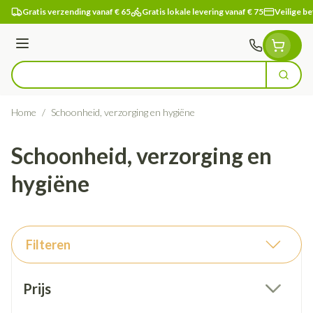
Ga naar de inhoud
Gratis verzending vanaf € 65
Gratis lokale levering vanaf € 75
Veilige be
Menu
Zoek
Product, merk, categorie...
Home
/
Schoonheid, verzorging en hygiëne
Schoonheid, verzorging en
hygiëne
Filteren
Doorgaan naar productlijst
Prijs
filter