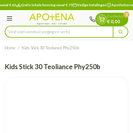
Dia 1 van 1
Ga naar de inhoud
vanaf € 65
Gratis lokale levering vanaf € 75
Veilige betalingen
Apothekersa
0
0 artikelen
Menu
€ 0,00
Vind snel wondverzorging
Zoek
Product, merk, categorie...
Home
/
Kids Stick 30 Teoliance Phy250b
Kids Stick 30 Teoliance Phy250b