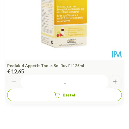
kleurstoffen
Kamertemperatuur (15°C -
Behoud
25°C)
Pediakid Appetit Tonus Sol Buv Fl 125ml
€ 12,65
Aantal
Bestel