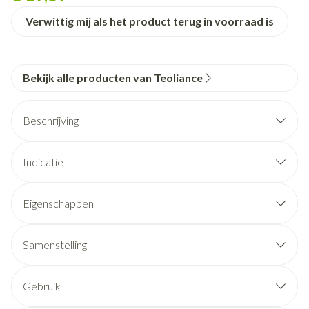
Verwittig mij als het product terug in voorraad is
Bekijk alle producten van Teoliance
Beschrijving
5 miljard KVE* van 6 individueel ingekapselde
microbiotastammen met wetenschappelijk bewezen
Indicatie
voordelen voor de spijsvertering:
Lactobacillus rhamnosus GG,
Eigenschappen
Bifidobacterium infantis BIO2,
Lactobacillus reuteri LR92,
Samenstelling
Lactobacillus acidophilus LA-3,
Bifidobacterium animalis lactis BS01,
Gebruik
Lactobacillus plantarum BG112.