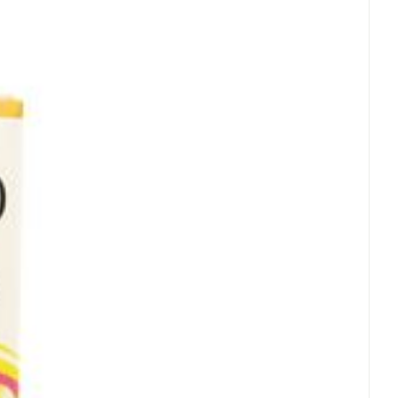
305 mg
rende
Parfums en
geurproducten
305 mg
12 mg (15% AR)
0,375 mcg (15% AR)
nen, Zonder bewaarmiddelen, Zonder kleurstoffen
0,28 mg (28% AR)
 25°C)
0,3 mg (15% AR)
CBD