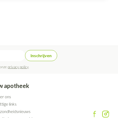
Inschrijven
 onze
privacy policy
.
w apotheek
er ons
tige links
zondheidsnieuws