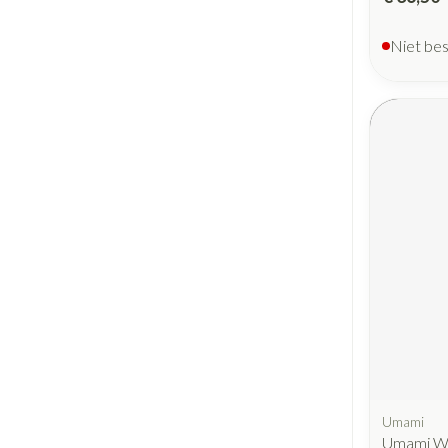
Niet be
Umami
Umami W