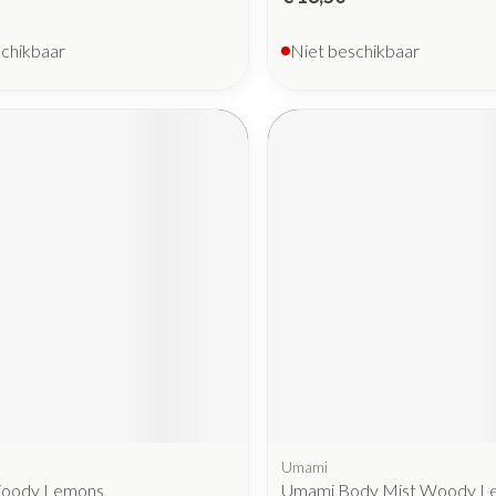
schikbaar
Niet beschikbaar
Umami
oody Lemons
Umami Body Mist Woody L