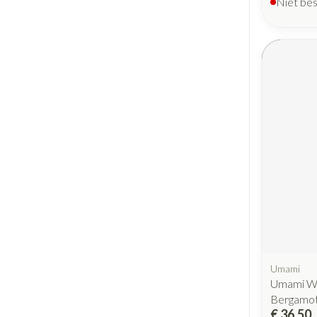
Niet be
Umami
Umami W
Bergamot
€ 36,50