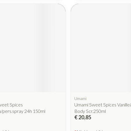
Mondmaskers
rging
Supplementen
Insectenwe
middelen
ssen
 geïrriteerde
Zelfbruiner
Scheren
Umami
eet Spices
Umami Sweet Spices Vanille
a/pers.spray 24h 150ml
Body Scr.250ml
€ 20,85