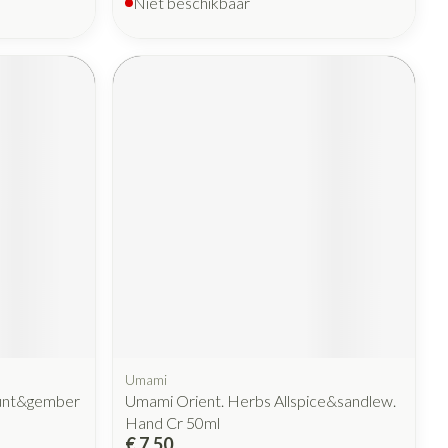
Niet beschikbaar
Umami
unt&gember
Umami Orient. Herbs Allspice&sandlew.
Hand Cr 50ml
€ 7,50