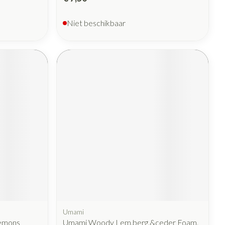
Niet beschikbaar
Umami
emons
Umami Woody Lem.berg.&ceder Foam.