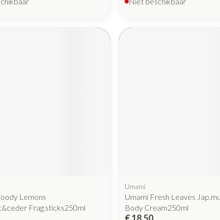
schikbaar
Niet beschikbaar
Umami
oody Lemons
Umami Fresh Leaves Jap.m
&ceder Frag.sticks250ml
Body Cream250ml
€ 18,50