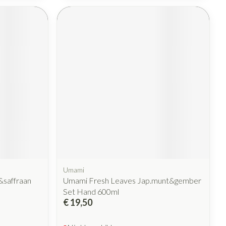
rende
Parfums en
geurproducten
CBD
Umami
&saffraan
Umami Fresh Leaves Jap.munt&gember
Set Hand 600ml
€ 19,50