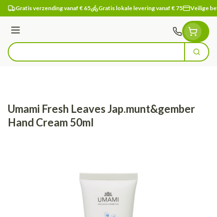
Ga naar de inhoud
Gratis verzending vanaf € 65
Gratis lokale levering vanaf € 75
Veilige be
Menu
Zoek
Product, merk, categorie...
Umami Fresh Leaves Jap.munt&gember
Hand Cream 50ml