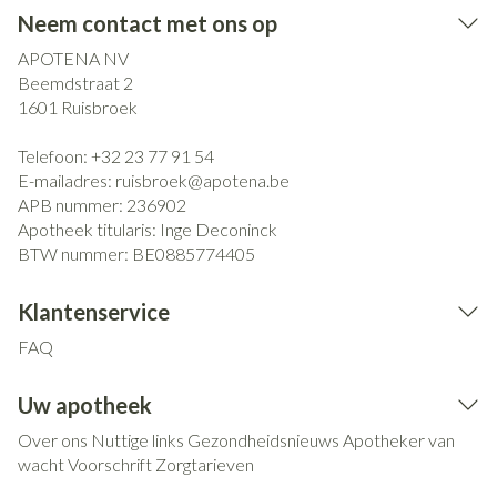
Neem contact met ons op
APOTENA NV
Beemdstraat 2
1601
Ruisbroek
Telefoon:
+32 23 77 91 54
E-mailadres:
ruisbroek@
apotena.be
APB nummer:
236902
Apotheek titularis:
Inge Deconinck
BTW nummer:
BE0885774405
Klantenservice
FAQ
Uw apotheek
Over ons
Nuttige links
Gezondheidsnieuws
Apotheker van
wacht
Voorschrift
Zorgtarieven