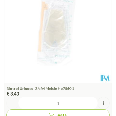
Diepte
167 mm
Hoeveelheid
7 p/s
Verpakking
Behoud
Kamertemperatuur (15°C - 25°C)
Biotrol Urinocol Z/afvl Meisje Ho7560 1
€ 3,43
Aantal
Bestel