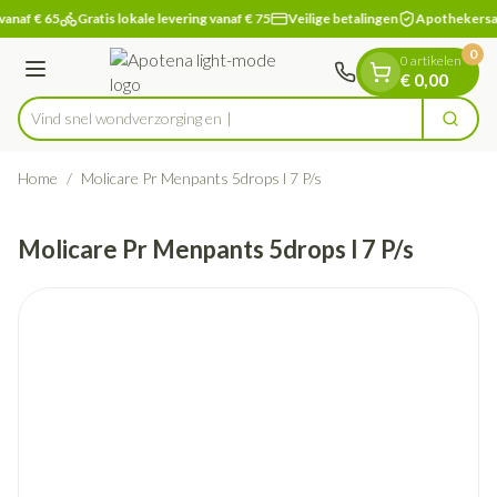
Dia 1 van 1
Ga naar de inhoud
vanaf € 65
Gratis lokale levering vanaf € 75
Veilige betalingen
Apothekersa
0
0 artikelen
Menu
€ 0,00
Vind snel wondverzo
Zoek
Product, merk, categorie...
Home
/
Molicare Pr Menpants 5drops l 7 P/s
Molicare Pr Menpants 5drops l 7 P/s