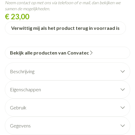
Neem contact op met ons via telefoon of e-mail, dan bekijken we
samen de mogelijkheden.
€ 23,00
Verwittig mij als het product terug in voorraad is
Bekijk alle producten van Convatec
Beschrijving
Eigenschappen
4
maten
Klein
Gebruik
Standaard
Colostoma & Ileostoma
Groot
Dag- en Nachtzakken
Gegevens
High Output
Een filmlaagje beschermt de filter tegen vocht en
(Lange) Reizen, activiteit