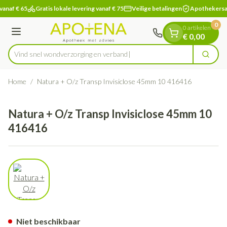
Dia 1 van 1
Ga naar de inhoud
vanaf € 65
Gratis lokale levering vanaf € 75
Veilige betalingen
Apothekersa
0
0 artikelen
Menu
€ 0,00
Vind snel wondverzorging en
Zoek
Product, merk, categorie...
Home
/
Natura + O/z Transp Invisiclose 45mm 10 416416
Natura + O/z Transp Invisiclose 45mm 10
416416
View larger image
Natura + O/z Transp Invisicl
Niet beschikbaar