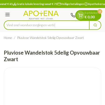
Dia 1 van 1
Ga naar de inhoud
vanaf € 65
Gratis lokale levering vanaf € 75
Veilige betalingen
Apothekersa
0
0 artikelen
Menu
€ 0,00
Vind snel wondverzorging
Zoek
Product, merk, categorie...
Home
/
Pluviose Wandelstok 5delig Opvouwbaar Zwart
Pluviose Wandelstok 5delig Opvouwbaar
Zwart