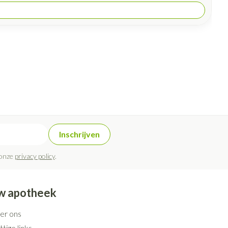
Inschrijven
 onze
privacy policy
.
w apotheek
er ons
tige links