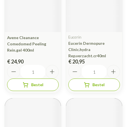
Eucerin
Avene Cleanance
Eucerin Dermopure
Comedomed Peeling
Clinic.hydra
Rein.gel 400ml
Rep.verzacht.cr40ml
€ 24,90
€ 20,95
Aantal
Aantal
Bestel
Bestel