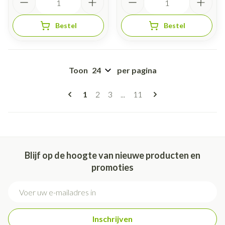
Bestel
Bestel
Toon
per pagina
Pagina's
U lees momenteel pagina
Pagina
Pagina
Pagina
1
2
3
...
11
Blijf op de hoogte van nieuwe producten en
promoties
E-mail adres
Inschrijven