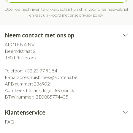
Door op inschrijven te klikken, schrijft u zich in voor onze nieuwsbrief
en gaat u akkoord met onze
privacy policy
.
Neem contact met ons op
APOTENA NV
Beemdstraat 2
1601
Ruisbroek
Telefoon:
+32 23 77 91 54
E-mailadres:
ruisbroek@
apotena.be
APB nummer:
236902
Apotheek titularis:
Inge Deconinck
BTW nummer:
BE0885774405
Klantenservice
FAQ