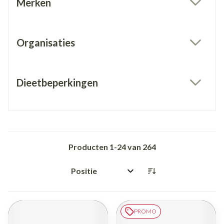
Merken
filter
Organisaties
filter
Dieetbeperkingen
filter
Producten
1
-
24
van
264
Sorteer op:
PROMO