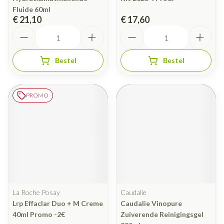
Fluide 60ml
€ 21,10
€ 17,60
Aantal
Aantal
Bestel
Bestel
PROMO
La Roche Posay
Caudalie
Lrp Effaclar Duo + M Creme
Caudalie Vinopure
40ml Promo -2€
Zuiverende Reinigingsgel