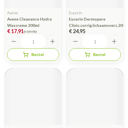
Avene
Eucerin
Avene Cleanance Hydra
Eucerin Dermopure
Wascreme 200ml
Clinic.corrig.lichaamsverz.200m
€ 17,91
€ 24,95
€ 19,90
Aantal
Aantal
Bestel
Bestel