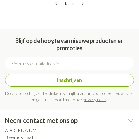
Pagina's
U lees momenteel pagina
Pagina
1
2
Blijf op de hoogte van nieuwe producten en
promoties
E-mail adres
Inschrijven
Door op inschrijven te klikken, schrijft u zich in voor onze nieuwsbrief
en gaat u akkoord met onze
privacy policy
.
Neem contact met ons op
APOTENA NV
Beemdstraat 2