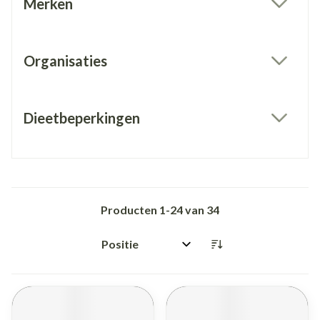
Merken
filter
Organisaties
filter
Dieetbeperkingen
filter
Producten
1
-
24
van
34
Sorteer op: