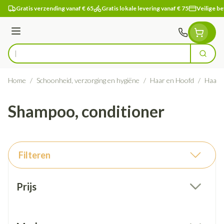
Ga naar de inhoud
Gratis verzending vanaf € 65
Gratis lokale levering vanaf € 75
Veilige be
Menu
Zoek
Product, merk, categorie...
Home
/
Schoonheid, verzorging en hygiëne
/
Haar en Hoofd
/
Haarui
Shampoo, conditioner
Filteren
Doorgaan naar productlijst
Prijs
filter