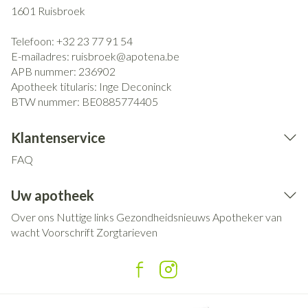
1601
Ruisbroek
Telefoon:
+32 23 77 91 54
E-mailadres:
ruisbroek@
apotena.be
APB nummer:
236902
Apotheek titularis:
Inge Deconinck
BTW nummer:
BE0885774405
Klantenservice
FAQ
Uw apotheek
Over ons
Nuttige links
Gezondheidsnieuws
Apotheker van
wacht
Voorschrift
Zorgtarieven