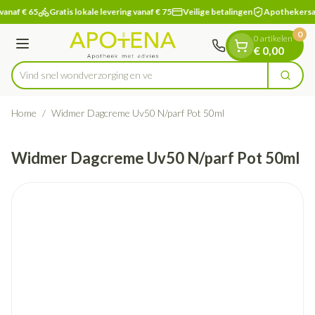
Dia 1 van 1
Ga naar de inhoud
vanaf € 65
Gratis lokale levering vanaf € 75
Veilige betalingen
Apothekersa
0
0 artikelen
Menu
€ 0,00
Vind snel wondverzorgi
Zoek
Product, merk, categorie...
Home
/
Widmer Dagcreme Uv50 N/parf Pot 50ml
Widmer Dagcreme Uv50 N/parf Pot 50ml