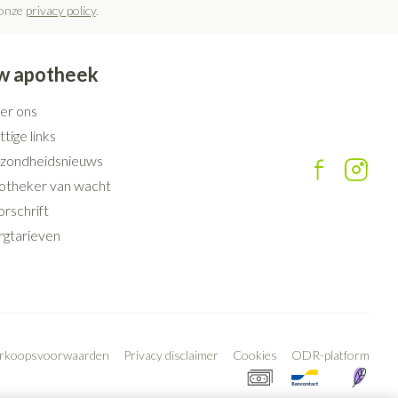
 onze
privacy policy
.
w apotheek
er ons
tige links
zondheidsnieuws
otheker van wacht
rschrift
rgtarieven
erkoopsvoorwaarden
Privacy disclaimer
Cookies
ODR-platform