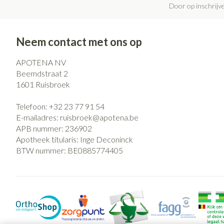
Door op inschrijve
Neem contact met ons op
APOTENA NV
Beemdstraat 2
1601
Ruisbroek
Telefoon:
+32 23 77 91 54
E-mailadres:
ruisbroek@
apotena.be
APB nummer:
236902
Apotheek titularis:
Inge Deconinck
BTW nummer:
BE0885774405