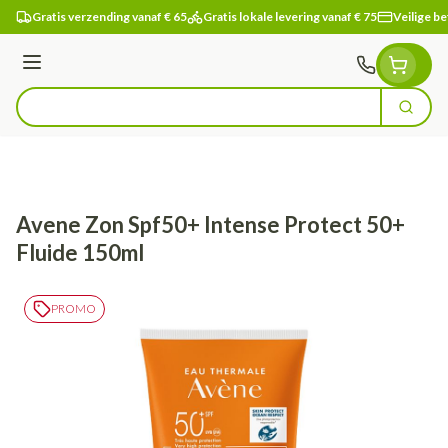
Ga naar de inhoud
Gratis verzending vanaf € 65
Gratis lokale levering vanaf € 75
Veilige be
Menu
Zoek
Product, merk, categorie...
Avene Zon Spf50+ Intense Protect 50+
Fluide 150ml
PROMO