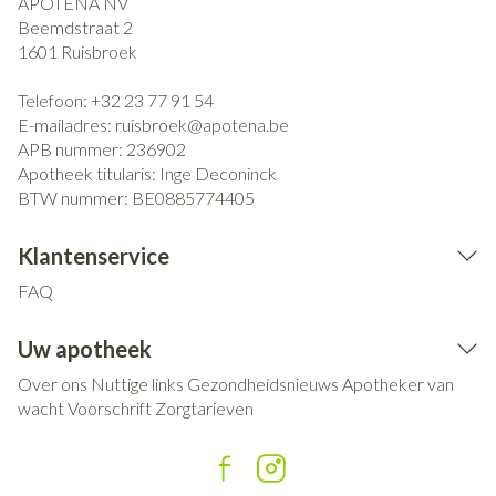
APOTENA NV
Beemdstraat 2
1601
Ruisbroek
Telefoon:
+32 23 77 91 54
E-mailadres:
ruisbroek@
apotena.be
APB nummer:
236902
Apotheek titularis:
Inge Deconinck
BTW nummer:
BE0885774405
Klantenservice
FAQ
Uw apotheek
Over ons
Nuttige links
Gezondheidsnieuws
Apotheker van
wacht
Voorschrift
Zorgtarieven