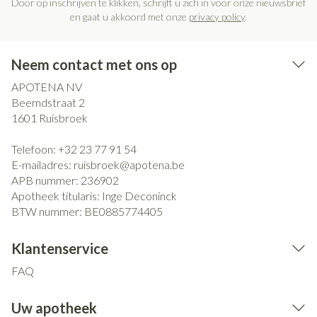
Door op inschrijven te klikken, schrijft u zich in voor onze nieuwsbrief
en gaat u akkoord met onze
privacy policy
.
Neem contact met ons op
APOTENA NV
Beemdstraat 2
1601
Ruisbroek
Telefoon:
+32 23 77 91 54
E-mailadres:
ruisbroek@
apotena.be
APB nummer:
236902
Apotheek titularis:
Inge Deconinck
BTW nummer:
BE0885774405
Klantenservice
FAQ
Uw apotheek