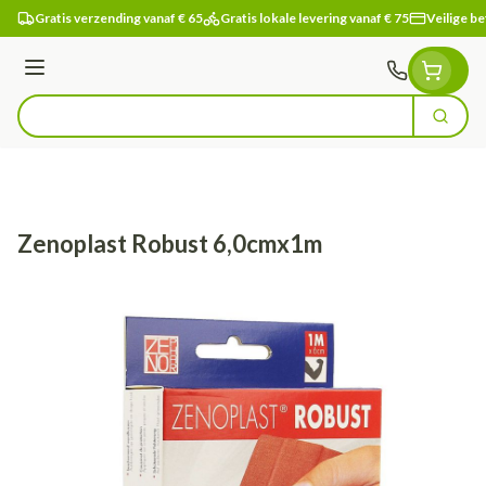
Ga naar de inhoud
Gratis verzending vanaf € 65
Gratis lokale levering vanaf € 75
Veilige be
Menu
Zoek
Product, merk, categorie...
Zenoplast Robust 6,0cmx1m