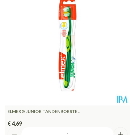
Diepte
27 mm
Behoud
Kamertemperatuur (15°C - 25°C)
ELMEX® JUNIOR TANDENBORSTEL
€ 4,69
Aantal