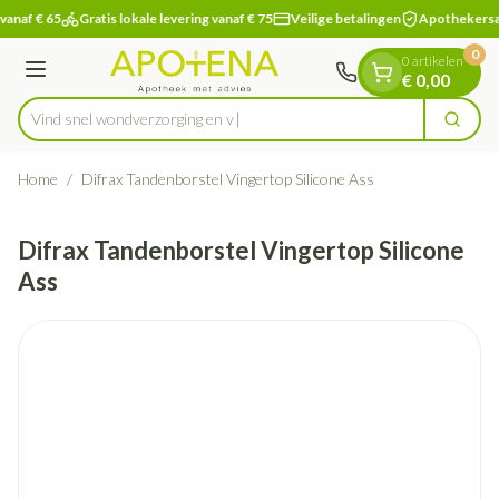
Dia 1 van 1
Ga naar de inhoud
vanaf € 65
Gratis lokale levering vanaf € 75
Veilige betalingen
Apothekersa
0
0 artikelen
Menu
€ 0,00
Vind snel wondverzorg
Zoek
Product, merk, categorie...
Home
/
Difrax Tandenborstel Vingertop Silicone Ass
Difrax Tandenborstel Vingertop Silicone
Ass