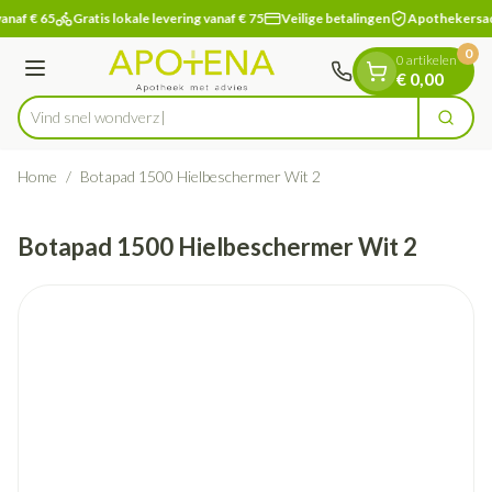
Dia 1 van 1
Ga naar de inhoud
anaf € 65
Gratis lokale levering vanaf € 75
Veilige betalingen
Apothekersad
0
0 artikelen
Menu
€ 0,00
Vind snel
Zoek
Product, merk, categorie...
Home
/
Botapad 1500 Hielbeschermer Wit 2
Botapad 1500 Hielbeschermer Wit 2