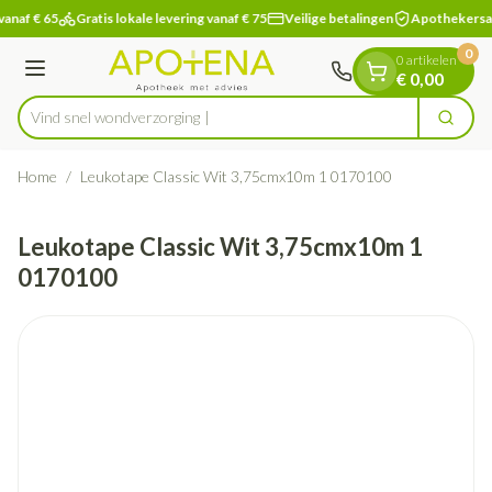
Dia 1 van 1
Ga naar de inhoud
vanaf € 65
Gratis lokale levering vanaf € 75
Veilige betalingen
Apothekersa
0
0 artikelen
Menu
€ 0,00
Vind snel wondver
Zoek
Product, merk, categorie...
Home
/
Leukotape Classic Wit 3,75cmx10m 1 0170100
Leukotape Classic Wit 3,75cmx10m 1
0170100