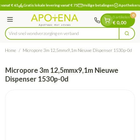
Dia 1 van 1
Ga naar de inhoud
 vanaf € 65
Gratis lokale levering vanaf € 75
Veilige betalingen
Apothekersa
0
0 artikelen
Menu
€ 0,00
Vind snel wondverzorging en ver
Zoek
Product, merk, categorie...
Home
/
Micropore 3m 12,5mmx9,1m Nieuwe Dispenser 1530p-0d
Micropore 3m 12,5mmx9,1m Nieuwe
Dispenser 1530p-0d