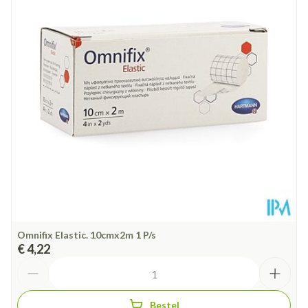
Diepte
50 mm
Hoeveelheid
1 p/s
Verpakking
Behoud
Kamertemperatuur (15°C - 25°C)
Omnifix Elastic. 10cmx2m 1 P/s
€ 4,22
Aantal
Bestel