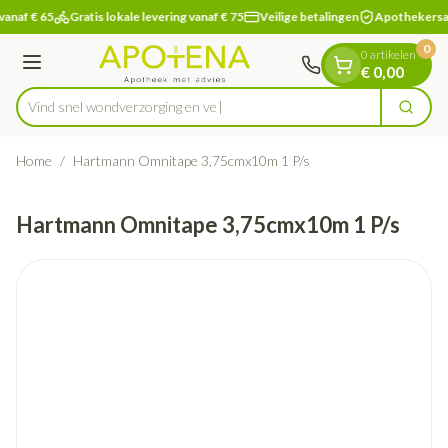
Dia 1 van 1
Ga naar de inhoud
vanaf € 65
Gratis lokale levering vanaf € 75
Veilige betalingen
Apothekersa
0
0 artikelen
Menu
€ 0,00
Vind snel wondverzorgi
Zoek
Product, merk, categorie...
Home
/
Hartmann Omnitape 3,75cmx10m 1 P/s
Hartmann Omnitape 3,75cmx10m 1 P/s