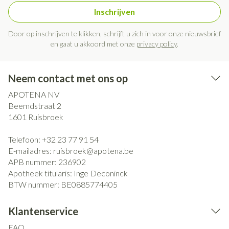
Inschrijven
Door op inschrijven te klikken, schrijft u zich in voor onze nieuwsbrief
en gaat u akkoord met onze
privacy policy
.
Neem contact met ons op
APOTENA NV
Beemdstraat 2
1601
Ruisbroek
Telefoon:
+32 23 77 91 54
E-mailadres:
ruisbroek@
apotena.be
APB nummer:
236902
Apotheek titularis:
Inge Deconinck
BTW nummer:
BE0885774405
Klantenservice
FAQ