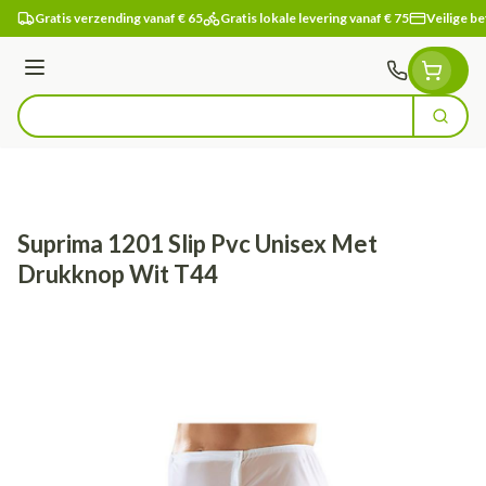
Ga naar de inhoud
Gratis verzending vanaf € 65
Gratis lokale levering vanaf € 75
Veilige be
Menu
Zoek
Product, merk, categorie...
Suprima 1201 Slip Pvc Unisex Met
Drukknop Wit T44