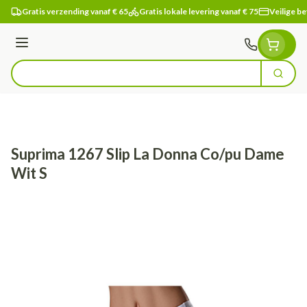
Ga naar de inhoud
Gratis verzending vanaf € 65
Gratis lokale levering vanaf € 75
Veilige be
Menu
Zoek
Product, merk, categorie...
Suprima 1267 Slip La Donna Co/pu Dame
Wit S