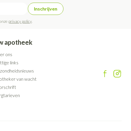
Inschrijven
 onze
privacy policy
.
w apotheek
er ons
tige links
zondheidsnieuws
otheker van wacht
rschrift
rgtarieven