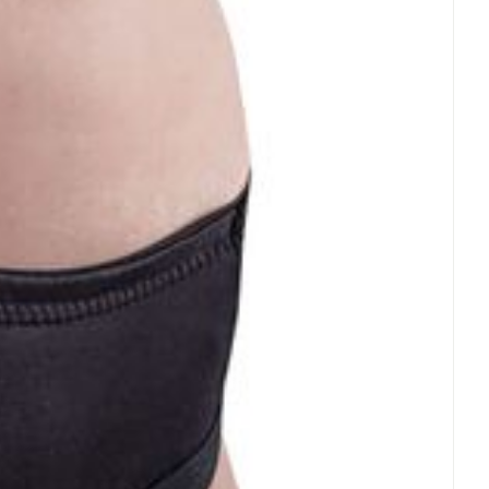
 25°C)
rende
Parfums en
geurproducten
CBD