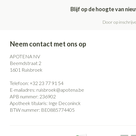
Blijf op de hoogte van ni
Door op inschrijve
Neem contact met ons op
APOTENA NV
Beemdstraat 2
1601
Ruisbroek
Telefoon:
+32 23 77 91 54
E-mailadres:
ruisbroek@
apotena.be
APB nummer:
236902
Apotheek titularis:
Inge Deconinck
BTW nummer:
BE0885774405